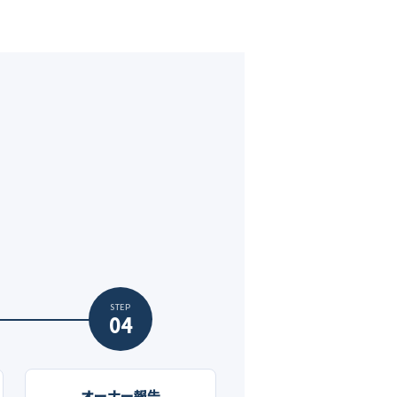
。
STEP
04
オーナー報告