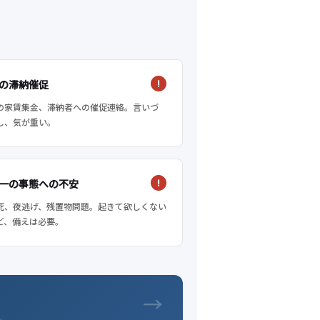
の滞納催促
の家賃集金、滞納者への催促連絡。言いづ
し、気が重い。
一の事態への不安
死、夜逃げ、残置物問題。起きて欲しくない
ど、備えは必要。