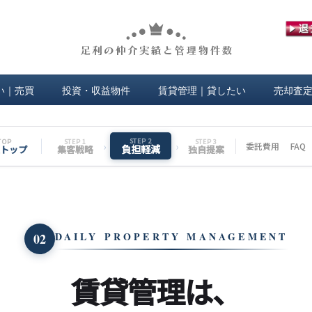
い｜売買
投資・収益物件
賃貸管理｜貸したい
売却査
STEP 2
TOP
STEP 1
STEP 3
›
›
委託費用
FAQ
負担軽減
トップ
集客戦略
独自提案
DAILY PROPERTY MANAGEMENT
02
賃貸管理は、