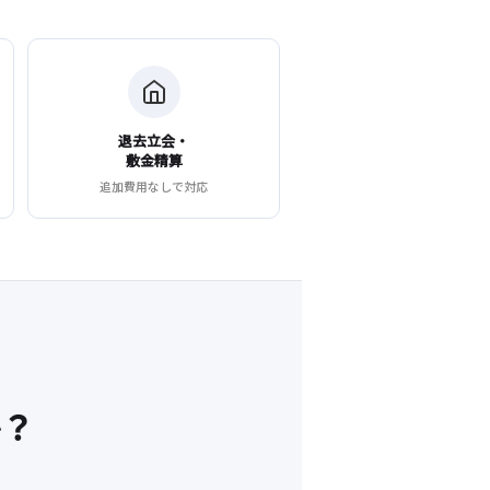
退去立会・
敷金精算
追加費用なしで対応
か？
。