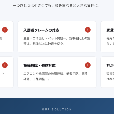
一つひとつは小さくても、積み重なると大きな負担に。
入居者クレームの対応
家賃
鳴
騒音・ゴミ出し・ペット問題…。当事者同士の調
毎月
整は、想像以上に神経を使う。
らい
設備故障・修繕対応
万が
。ト
エアコンや給湯器の故障連絡。業者手配、見積
孤独
確認、日程調整…。
けれ
OUR SOLUTION