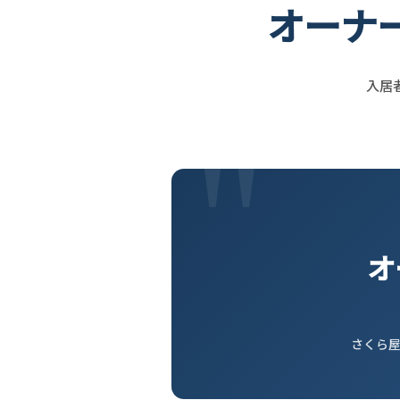
オーナ
入居
オ
さくら