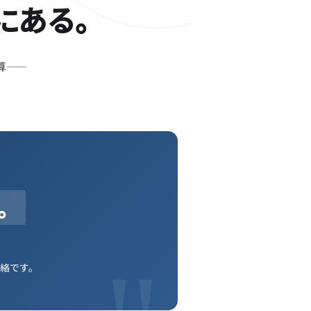
にある。
算——
。
絡です。