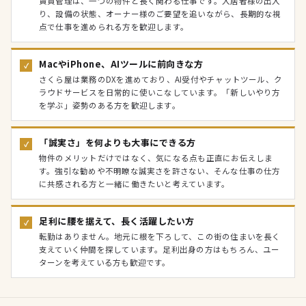
賃貸管理は、一つの物件と長く関わる仕事です。入居者様の出入
り、設備の状態、オーナー様のご要望を追いながら、長期的な視
点で仕事を進められる方を歓迎します。
MacやiPhone、AIツールに前向きな方
✓
さくら屋は業務のDXを進めており、AI受付やチャットツール、ク
ラウドサービスを日常的に使いこなしています。「新しいやり方
を学ぶ」姿勢のある方を歓迎します。
「誠実さ」を何よりも大事にできる方
✓
物件のメリットだけではなく、気になる点も正直にお伝えしま
す。強引な勧めや不明瞭な誠実さを許さない、そんな仕事の仕方
に共感される方と一緒に働きたいと考えています。
足利に腰を据えて、長く活躍したい方
✓
転勤はありません。地元に根を下ろして、この街の住まいを長く
支えていく仲間を探しています。足利出身の方はもちろん、ユー
ターンを考えている方も歓迎です。