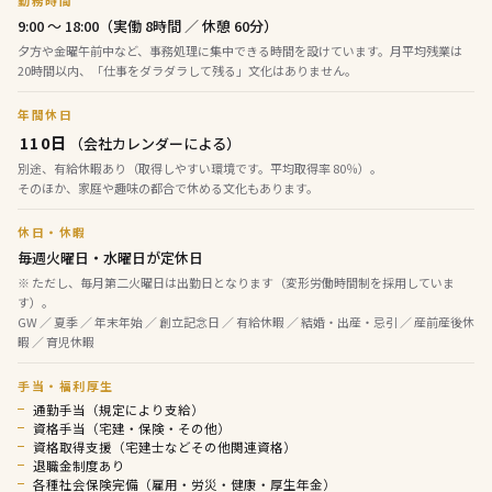
勤務時間
9:00 〜 18:00（実働 8時間 ／ 休憩 60分）
夕方や金曜午前中など、事務処理に集中できる時間を設けています。月平均残業は
20時間以内、「仕事をダラダラして残る」文化はありません。
年間休日
110日
（会社カレンダーによる）
別途、有給休暇あり（取得しやすい環境です。平均取得率 80％）。
そのほか、家庭や趣味の都合で休める文化もあります。
休日・休暇
毎週火曜日・水曜日が定休日
※ ただし、毎月第二火曜日は出勤日となります（変形労働時間制を採用していま
す）。
GW ／ 夏季 ／ 年末年始 ／ 創立記念日 ／ 有給休暇 ／ 結婚・出産・忌引 ／ 産前産後休
暇 ／ 育児休暇
手当・福利厚生
通勤手当（規定により支給）
資格手当（宅建・保険・その他）
資格取得支援（宅建士などその他関連資格）
退職金制度あり
各種社会保険完備（雇用・労災・健康・厚生年金）