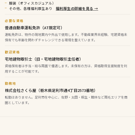
服装（オフィスカジュアル）
福利厚生の詳細を見る →
その他、各種福利厚生あり
必要な資格
普通自動車運転免許（AT限定可）
運転免許は、物件の現地案内や外出で使用します。不動産業界未経験、宅建資格未
保有でも年齢を問わずチャレンジできる環境を整えています。
歓迎資格
宅地建物取引士（旧・宅地建物取引主任者）
資格保有者は手当・給与両面で優遇します。未保有の方は、資格取得支援制度を利
用することが可能です。
勤務地
株式会社さくら屋（栃木県足利市通4丁目2573番地）
転勤はありません。足利市を中心に、佐野・太田・桐生・館林など両毛エリアを商
圏としています。