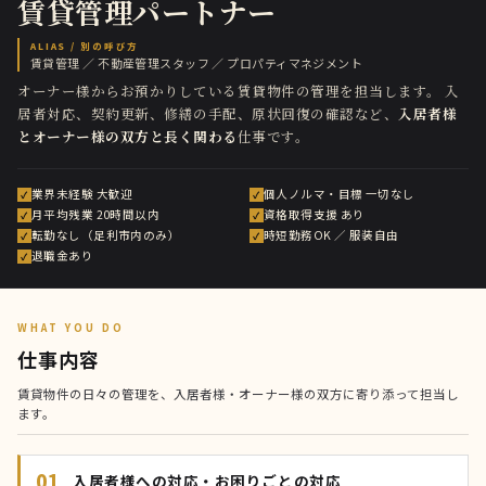
賃貸管理パートナー
ALIAS / 別の呼び方
賃貸管理 ／ 不動産管理スタッフ ／ プロパティマネジメント
オーナー様からお預かりしている賃貸物件の管理を担当します。
入
居者対応、契約更新、修繕の手配、原状回復の確認など、
入居者様
とオーナー様の双方と長く関わる
仕事です。
業界未経験 大歓迎
個人ノルマ・目標 一切なし
✓
✓
月平均残業 20時間以内
資格取得支援 あり
✓
✓
転勤なし（足利市内のみ）
時短勤務OK ／ 服装自由
✓
✓
退職金あり
✓
WHAT YOU DO
仕事内容
賃貸物件の日々の管理を、入居者様・オーナー様の双方に寄り添って担当し
ます。
01
入居者様への対応・お困りごとの対応