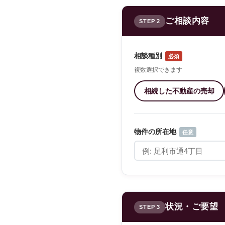
ご相談内容
STEP 2
相談種別
必須
複数選択できます
相続した不動産の売却
物件の所在地
任意
状況・ご要望
STEP 3