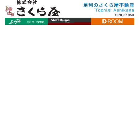
[%title%]
[%article_date_notime_wa%]
[%lead%]
[%list_start%]
[%list_end%]