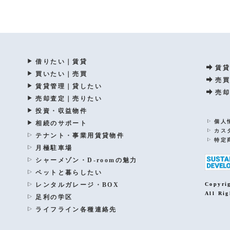
借りたい｜賃貸
賃貸
買いたい｜売買
売買
賃貸管理｜貸したい
売却
売却査定｜売りたい
投資・収益物件
個人
相続のサポート
カス
テナント・事業用賃貸物件
特定
月極駐車場
シャーメゾン・D-roomの魅力
ペットと暮らしたい
レンタルガレージ・BOX
Copyri
All Rig
足利の学区
ライフライン各種連絡先