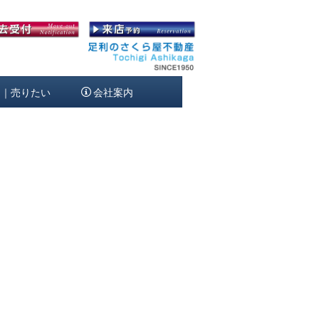
定｜売りたい
会社案内
[%article_date_notime_wa%]