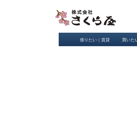
借りたい｜賃貸
買いた
[%title%]
[%lead%]
[%list_start%]