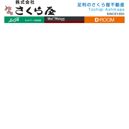
[%title%]
[%article_date_notime_wa%]
[%lead%]
[%list_start%]
[%list_end%]