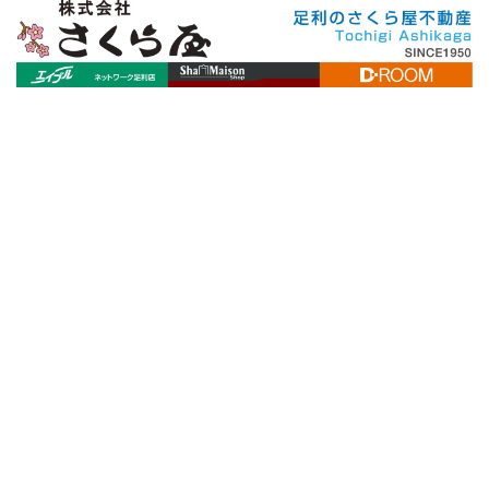
[%title%]
[%article_date_notime_wa%]
[%lead%]
[%list_start%]
[%list_end%]