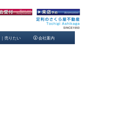
定｜売りたい
会社案内
[%article_date_notime_wa%]