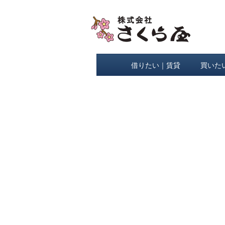
借りたい｜賃貸
買いた
[%title%]
[%lead%]
[%list_start%]