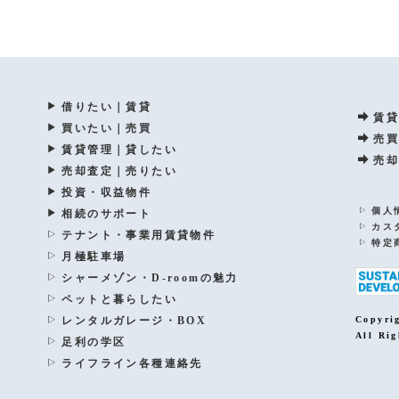
借りたい｜賃貸
賃貸
買いたい｜売買
売買
賃貸管理｜貸したい
売却
売却査定｜売りたい
投資・収益物件
個人
相続のサポート
カス
テナント・事業用賃貸物件
特定
月極駐車場
シャーメゾン・D-roomの魅力
ペットと暮らしたい
レンタルガレージ・BOX
Copyri
All Rig
足利の学区
ライフライン各種連絡先