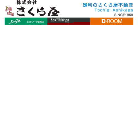
[%title%]
[%article_date_notime_wa%]
[%lead%]
[%list_start%]
[%list_end%]