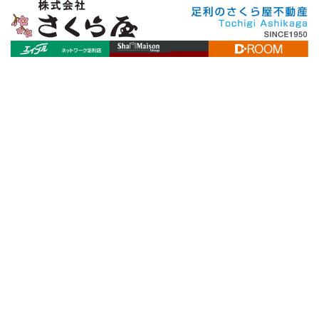
[%title%]
[%article_date_notime_wa%]
[%lead%]
[%list_start%]
[%list_end%]