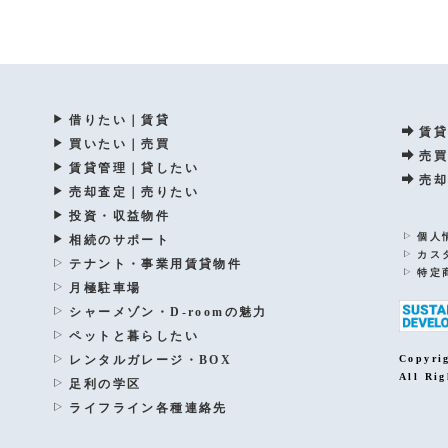
借りたい｜賃貸
賃貸
買いたい｜売買
売買
賃貸管理｜貸したい
売却
売却査定｜売りたい
投資・収益物件
個人
相続のサポート
カス
テナント・事業用賃貸物件
特定
月極駐車場
シャーメゾン・D-roomの魅力
ペットと暮らしたい
レンタルガレージ・BOX
Copyri
All Rig
足利の学区
ライフライン各種連絡先