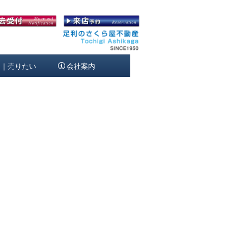
定｜売りたい
会社案内
[%article_date_notime_wa%]