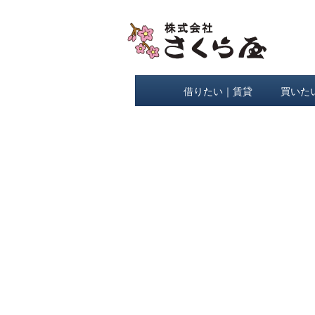
借りたい｜賃貸
買いた
[%title%]
[%lead%]
[%list_start%]