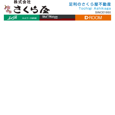
[%title%]
[%article_date_notime_wa%]
[%lead%]
[%list_start%]
[%list_end%]