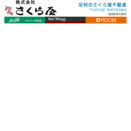
[%title%]
[%article_date_notime_wa%]
[%lead%]
[%list_start%]
[%list_end%]